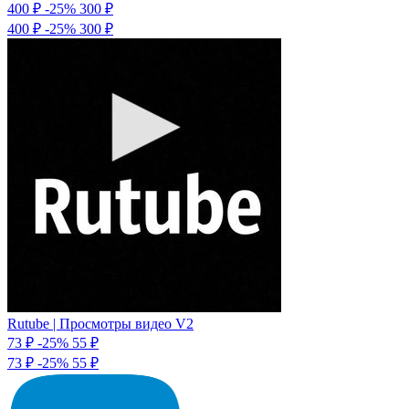
400 ₽
-25%
300
₽
400 ₽
-25%
300 ₽
Rutube | Просмотры видео V2
73 ₽
-25%
55
₽
73 ₽
-25%
55 ₽