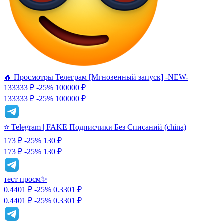
🔥 Просмотры Телеграм [Мгновенный запуск] -NEW-
133333 ₽
-25%
100000
₽
133333 ₽
-25%
100000 ₽
⭐️ Telegram | FAKE Подписчики Без Списаний (china)
173 ₽
-25%
130
₽
173 ₽
-25%
130 ₽
тест просм✨
0.4401 ₽
-25%
0.3301
₽
0.4401 ₽
-25%
0.3301 ₽