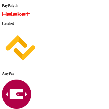
PayPalych
Heleket
AnyPay