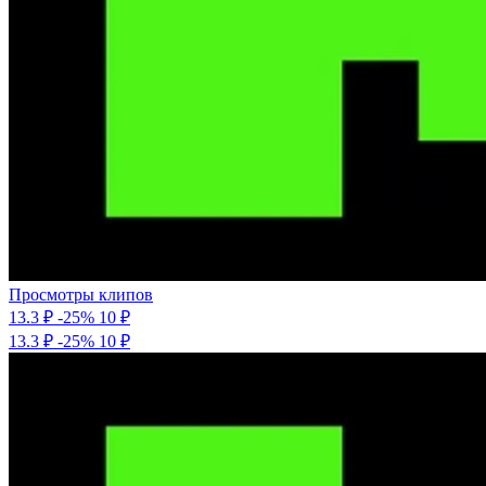
Просмотры клипов
13.3 ₽
-25%
10
₽
13.3 ₽
-25%
10 ₽