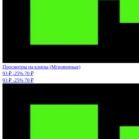
Просмотры на клипы (Мгновенные)
93 ₽
-25%
70
₽
93 ₽
-25%
70 ₽