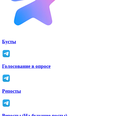
Бусты
Голосование в опросе
Репосты
Репосты (На будущие посты)