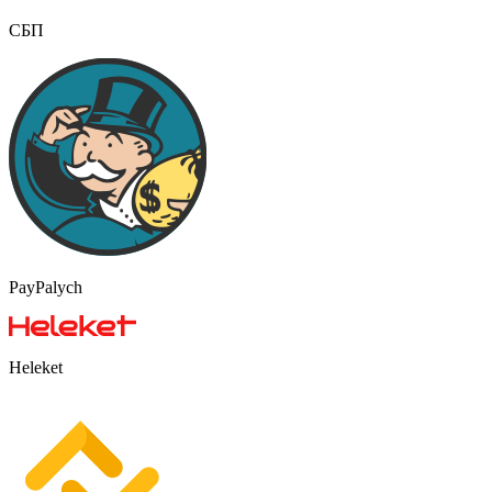
СБП
PayPalych
Heleket