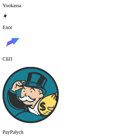
Yookassa
Enot
СБП
PayPalych