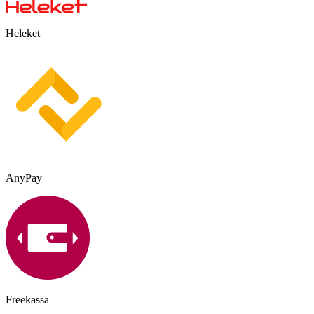
Heleket
AnyPay
Freekassa