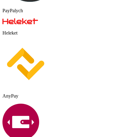
PayPalych
Heleket
AnyPay