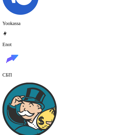
Yookassa
Enot
СБП