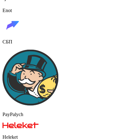
Enot
СБП
PayPalych
Heleket