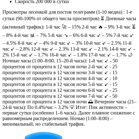
Скорость 200 000 в сутки
Просмотры лесенкой для постов телеграмм (1-10 медиа) : 1-е
сутки (90-100% от общего числа просмотров) ⏳ Дневные часы
(активный трафик): 1-й час 🚀 – 15% 2-й час 🔥 – 9% 3-й час ⏳
– 8% 4-й час 📊 – 7% 5-й час ↘️ – 6% 6-й час ↙️ – 5% 7-й час ↙️
– 4.5% 8-й час ↙️ – 4% 9-й час ↙️ – 3% 10-й час ↙️ – 2.5% 11-й
час ↙️ – 2.8% 12-й час ↙️ – 2.3% 13-й час ↙️ – 2.1% 14-й час ↙️ –
2% 15-й час ↙️ – 1.7% 16-й час ↙️ – 1.8% 17-й час ↙️ – 1.7% 🌙
Ночные часы (1:00–8:00, 15–20-й часы): 1-й час ↙️ - 50
процентов от процента в 12 часов ночи 2-й час ↙️ - 25
процентов от процента в 12 часов ночи 3-й час ↙️ - 15
процентов от процента в 12 часов ночи 4-й час ↙️ - 10
процентов от процента в 12 часов ночи 5-й час ↙️ - 15
процентов от процента в 12 часов ночи 6-й час ↙️ - 25
процентов от процента в 12 часов ночи 7-й час ↙️ - 50
процентов от процента в 12 часов ночи 🌅 Вечерние часы (21–
24-й часы): По 0.4%/час – 3.2% 💡 Итог: Пик активности –
первые сутки (особенно 1–6 часы). Далее плавное снижение с
равномерным распределением. Ночью (1:00–8:00) –
минимальный, но стабильный трафик.