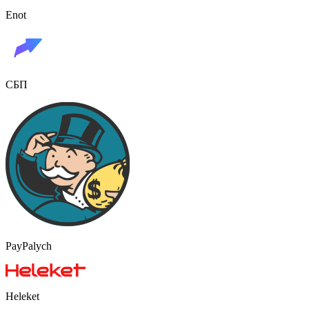
Enot
СБП
PayPalych
Heleket