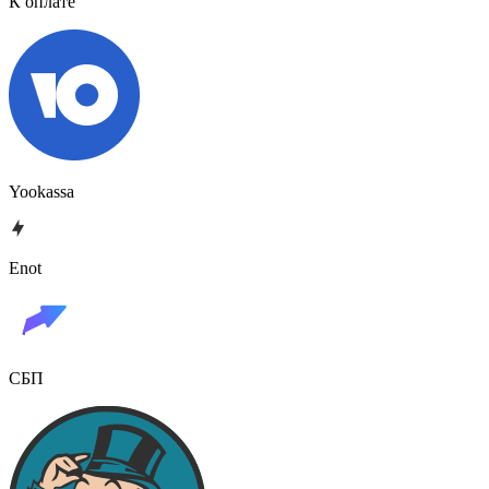
К оплате
Yookassa
Enot
СБП