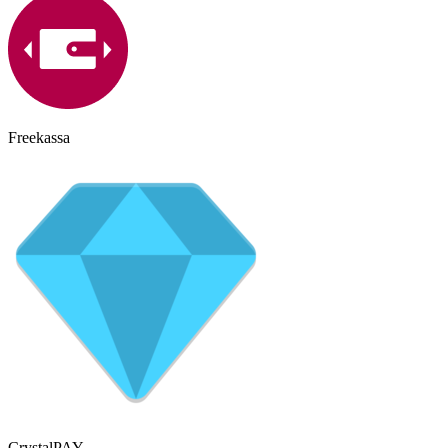
Freekassa
CrystalPAY