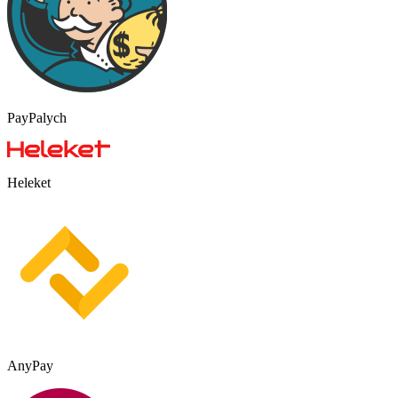
PayPalych
Heleket
AnyPay