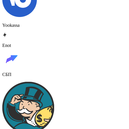
Yookassa
Enot
СБП