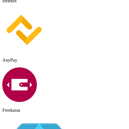
Heleket
AnyPay
Freekassa