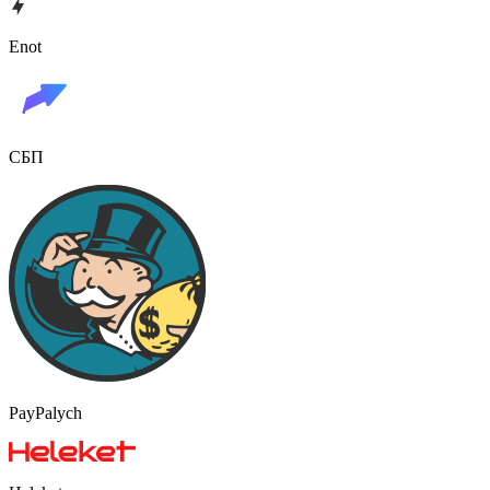
Enot
СБП
PayPalych