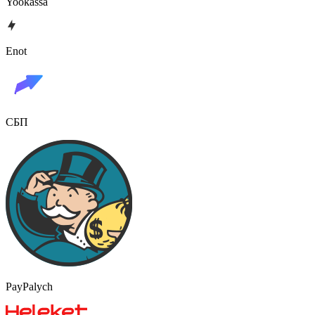
Yookassa
Enot
СБП
PayPalych