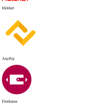
Heleket
AnyPay
Freekassa