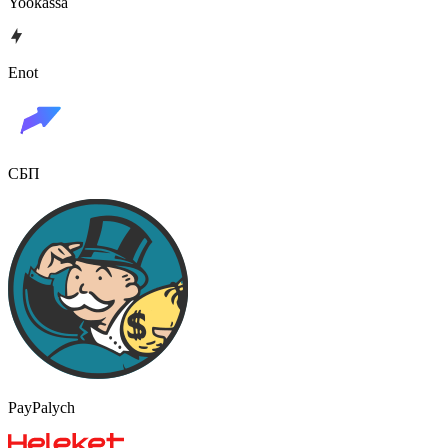
Yookassa
Enot
СБП
PayPalych