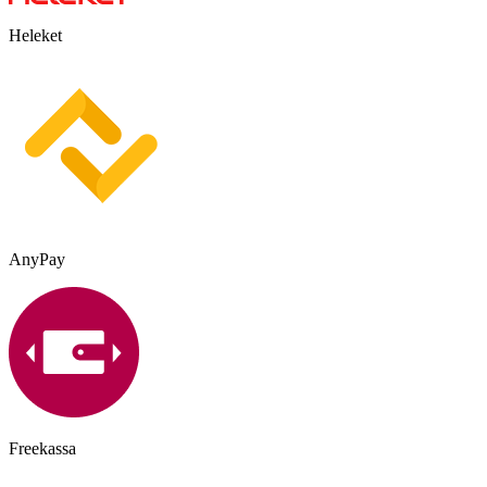
Heleket
AnyPay
Freekassa