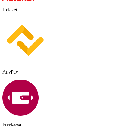
Heleket
AnyPay
Freekassa