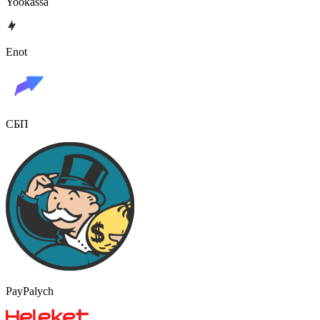
Yookassa
Enot
СБП
PayPalych