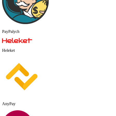
PayPalych
Heleket
AnyPay