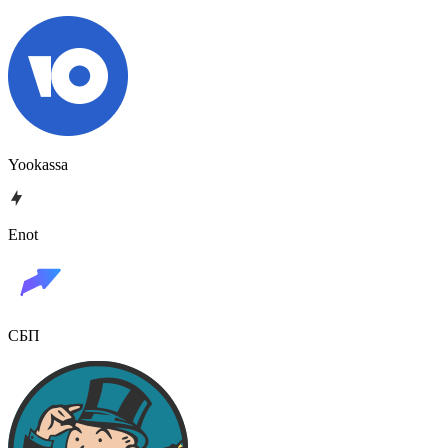
Yookassa
Enot
СБП