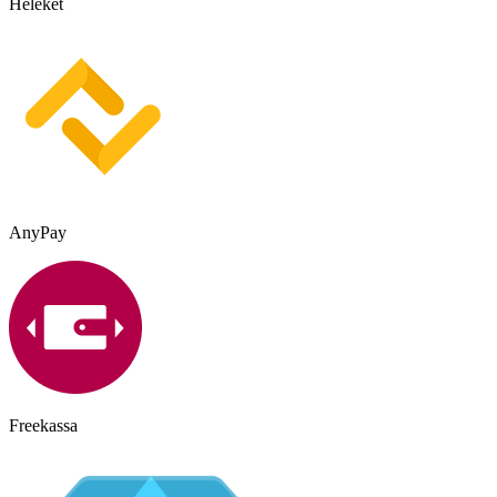
Heleket
AnyPay
Freekassa