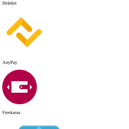
Heleket
AnyPay
Freekassa