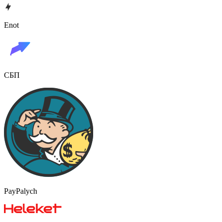
Enot
СБП
PayPalych