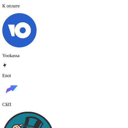
К оплате
Yookassa
Enot
СБП