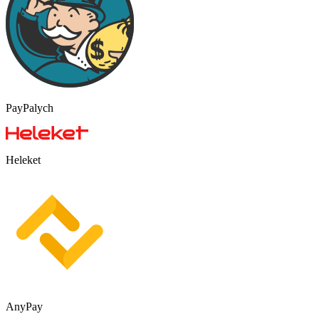
PayPalych
Heleket
AnyPay