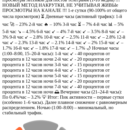
НОВЫЙ МЕТОД НАКРУТКИ, НЕ УЧИТЫВАЯ ЖИВЫе
ПРОСМОТРЫ НА КАНАЛЕ !!! 1-е сутки (90-100% от общего
числа просмотров) ⏳ Дневные часы (активный трафик): 1-й
час 🚀 – 23% 2-й час 🔥 – 10% 3-й час ⏳ – 7% 4-й час 📊 – 5%
5-й час ↘️ – 4.5% 6-й час ↙️ – 4% 7-й час ↙️ – 3.5% 8-й час ↙️ –
3% 9-й час ↙️ – 2.8% 10-й час ↙️ – 2.5% 11-й час ↙️ – 2.8% 12-й
час ↙️ – 2.3% 13-й час ↙️ – 2.1% 14-й час ↙️ – 2% 15-й час ↙️ –
1.7% 16-й час ↙️ – 1.8% 17-й час ↙️ – 1.7% 🌙 Ночные часы
(1:00–8:00, 15–20-й часы): 1-й час ↙️ - 40 процентов от
процента в 12 часов ночи 2-й час ↙️ - 20 процентов от
процента в 12 часов ночи 3-й час ↙️ - 15 процентов от
процента в 12 часов ночи 4-й час ↙️ - 15 процентов от
процента в 12 часов ночи 5-й час ↙️ - 15 процентов от
процента в 12 часов ночи 6-й час ↙️ - 20 процентов от
процента в 12 часов ночи 7-й час ↙️ - 40 процентов от
процента в 12 часов ночи 🌅 Вечерние часы (21–24-й часы):
По 0.4%/час – 3.2% 💡 Итог: Пик активности – первые сутки
(особенно 1–6 часы). Далее плавное снижение с равномерным
распределением. Ночью (1:00–8:00) – минимальный, но
стабильный трафик.