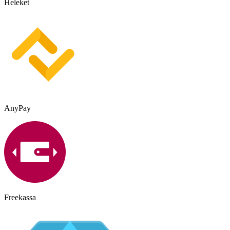
Heleket
AnyPay
Freekassa