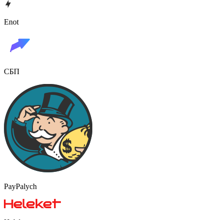
Enot
СБП
PayPalych