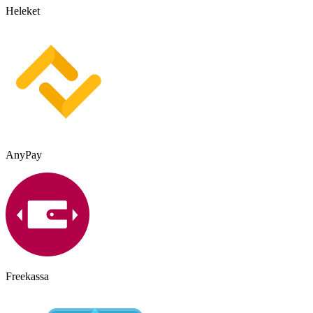
Heleket
AnyPay
Freekassa