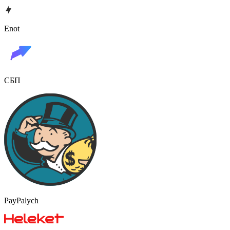
Enot
СБП
PayPalych