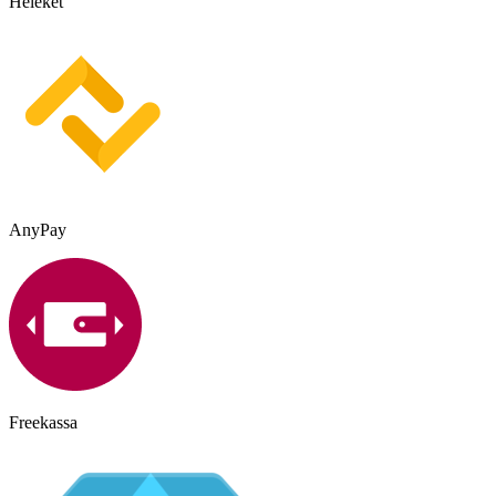
Heleket
AnyPay
Freekassa