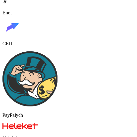
Enot
СБП
PayPalych