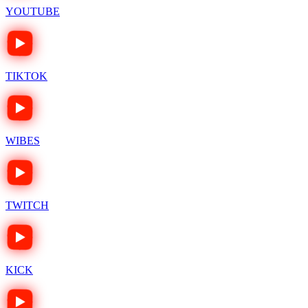
YOUTUBE
TIKTOK
WIBES
TWITCH
KICK