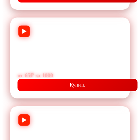
Лайки
Увеличиваем активность под роликами и
усиливаем вовлечённость.
от 65₽ за 1000
Купить
Комментарии