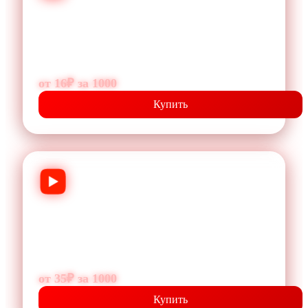
Подписчики
Рост аудитории и повышение доверия к
YouTube‑каналу.
от 16₽ за 1000
Купить
Просмотры
Увеличение просмотров видео для роста
рекомендаций и охвата.
от 35₽ за 1000
Купить