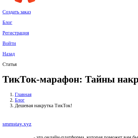
Создать заказ
Блог
Регистрация
Войти
Назад
Статья
ТикТок-марафон: Тайны накру
Главная
Блог
Дешевая накрутка ТикТок!
Хотите стать звездой ТикТока, но у вас не так много п
smmstay.xyz
- самый надежный и дешевый сервис для н
Smmstay.xyz
- это онлайн-платформа, которая поможет вам б