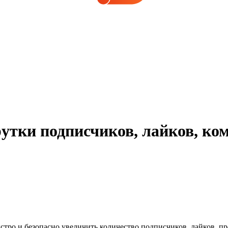
тки подписчиков, лайков, ко
одписчиков, лайков, просмотров и комментариев, как бы 
акрутки в ТикТоке.⭐
ыстро и безопасно увеличить количество подписчиков, лайков, п