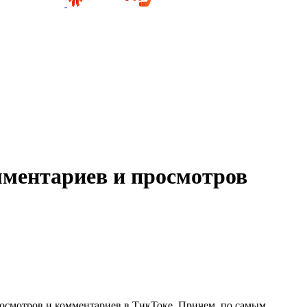
мментариев и просмотров
вы хотели? У нас есть решение! Представляем вам
росмотров и комментариев в ТикТоке. Причем, по самым